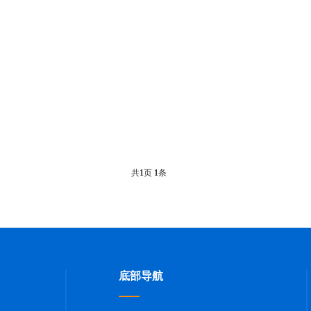
共
1
页
1
条
底部导航